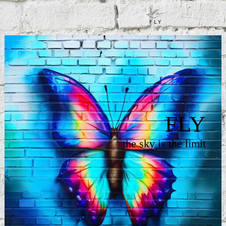
FLY
the sky is the limit