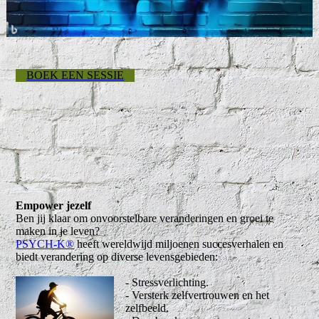
BOEK EEN SESSIE
Empower jezelf
Ben jij klaar om onvoorstelbare veranderingen en groei te
maken in je leven?
PSYCH-K®
heeft wereldwijd miljoenen succesverhalen en
biedt verandering op diverse levensgebieden:
- Stressverlichting.
- Versterk zelfvertrouwen en het
zelfbeeld.