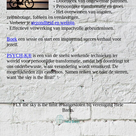
- Doorbreek van ongewenste patronen.
- Persoonlijke transformatie en groei.
- Het overwinnen van angsten,
zelfsabotage, fobieën en verslavingen.
- Verbeter je
gezondheid en welzijn
.
- Effectieve verwerking van impactvolle gebeurtenissen.
Boek
een sessie en start een inspirerend succes verhaal voor
jezelf.
PSYCH-K®
is een van de snelst werkende technieken ter
wereld voor persoonlijke transformatie, omdat het doordringt tot
ons onderbewuste, waar verandering wordt verankerd. De
mogelijkheden zijn eindeloos. Samen reiken we naar de sterren,
want 'the sky is the limit!' ✨
FLY the sky is the limit is aangesloten bij vereniging Hele
Brein.