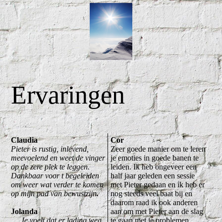
Ervaringen
Claudia
Cor
Pieter is rustig, inlevend,
Zeer goede manier om te leren
meevoelend en weet de vinger
je emoties in goede banen te
op de zere plek te leggen.
leiden. Ik heb ongeveer een
Dankbaar voor t begeleiden
half jaar geleden een sessie
om weer wat verder te komen
met Pieter gedaan en ik heb er
op mijn pad van bewustzijn
.
nog steeds veel baat bij en
daarom raad ik ook anderen
Jolanda
aan om met Pieter aan de slag
.....Je voelt dat er lading weg
te gaan met je problemen.