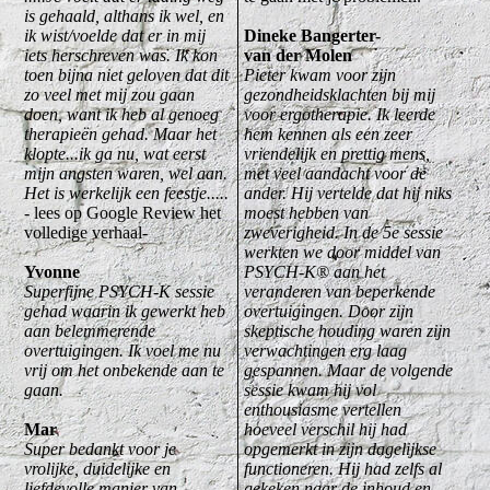
is gehaald, althans ik wel, en
ik wist/voelde dat er in mij
Dineke Bangerter-
iets herschreven was. Ik kon
van der Molen
toen bijna niet geloven dat dit
Pieter kwam voor zijn
zo veel met mij zou gaan
gezondheidsklachten bij mij
doen, want ik heb al genoeg
voor ergotherapie. Ik leerde
therapieën gehad. Maar het
hem kennen als een zeer
klopte...ik ga nu, wat eerst
vriendelijk en prettig mens,
mijn angsten waren, wel aan.
met veel aandacht voor de
Het is werkelijk een feestje.....
ander. Hij vertelde dat hij niks
- lees op Google Review het
moest hebben van
volledige verhaal-
zweverigheid. In de 5e sessie
werkten we door middel van
Yvonne
PSYCH-K® aan het
Superfijne PSYCH-K sessie
veranderen van beperkende
gehad waarin ik gewerkt heb
overtuigingen. Door zijn
aan belemmerende
skeptische houding waren zijn
overtuigingen. Ik voel me nu
verwachtingen erg laag
vrij om het onbekende aan te
gespannen. Maar de volgende
gaan.
sessie kwam hij vol
enthousiasme vertellen
Mar
hoeveel verschil hij had
Super bedankt voor je
opgemerkt in zijn dagelijkse
vrolijke, duidelijke en
functioneren. Hij had zelfs al
liefdevolle manier van
gekeken naar de inhoud en