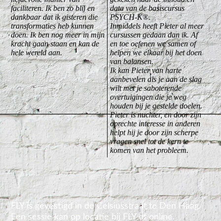
faciliteren. Ik ben zo blij en
data van de basiscursus
dankbaar dat ik gisteren die
PSYCH-K®.
transformaties heb kunnen
Inmiddels heeft Pieter al meer
doen. Ik ben nog meer in mijn
cursussen gedaan dan ik. Af
kracht gaan staan en kan de
en toe oefenen we samen of
hele wereld aan.
helpen we elkaar bij het doen
van balansen.
Ik kan Pieter van harte
aanbevelen als je aan de slag
wilt met je saboterende
overtuigingen die je weg
houden bij je gestelde doelen.
Pieter is nuchter, en door zijn
oprechte interesse in anderen
helpt hij je door zijn scherpe
vragen snel tot de kern te
komen van het probleem.
FLY is gevestigd in de Celsiusstraat te Den Haag.
Een sessie kan op locatie bij FLY of online.